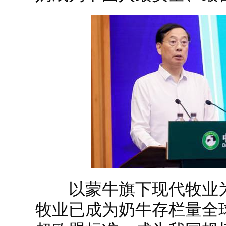
以蒙牛旗下现代牧业为例
牧业已成为奶牛存栏量全