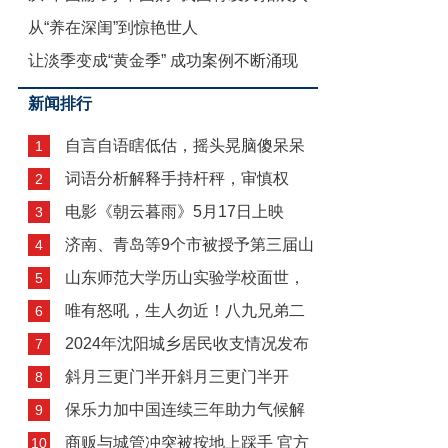
从“养在深闺”到惊艳世人
让淡季变成“黄金季” 成功案例不断涌现
新闻排行
自言自语瞎低估，摇头晃脑傻呆呆
1
词语分析解释手持杆秤，审慎权
自言自语瞎
2
电影《朝云暮雨》5月17日上映
衡。水远山遥
3
济南、青岛等9个市被授予第三届山
4
山东师范大学历山实验学校面世，
东省文化强
5
唯有怒吼，生人勿近！八九兄弟二
公办和私立
6
2024年沈阳城乡居民收支情况发布
十合唯有怒
7
斜月三更门半开斜月三更门半开
民生改善不
8
保乐力加中国连续三年助力气候解
9
商贩与城管冲突被按地上踩手 官方
决方案全球
10