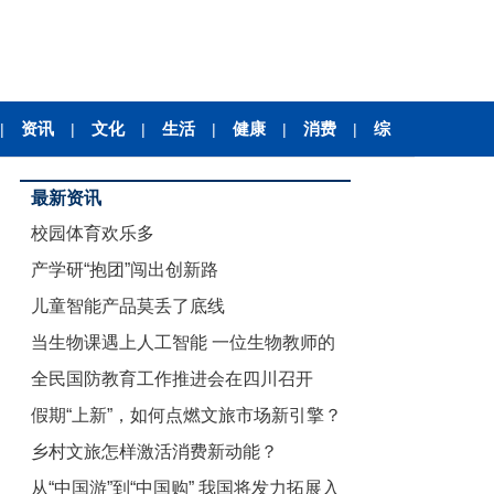
资讯
文化
生活
健康
消费
综
|
|
|
|
|
|
最新资讯
校园体育欢乐多
产学研“抱团”闯出创新路
儿童智能产品莫丢了底线
当生物课遇上人工智能 一位生物教师的
全民国防教育工作推进会在四川召开
课堂探
假期“上新”，如何点燃文旅市场新引擎？
乡村文旅怎样激活消费新动能？
从“中国游”到“中国购” 我国将发力拓展入